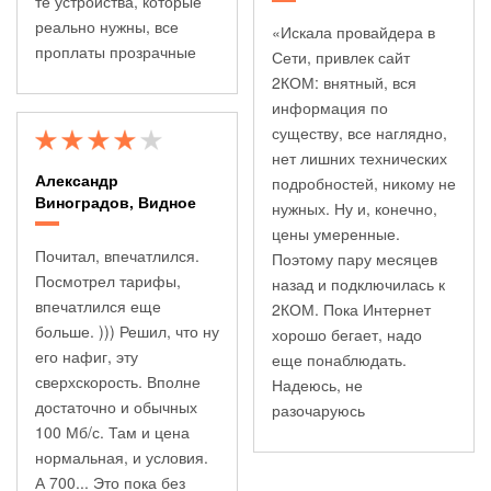
те устройства, которые
реально нужны, все
«Искала провайдера в
проплаты прозрачные
Сети, привлек сайт
2КОМ: внятный, вся
информация по
существу, все наглядно,
нет лишних технических
Александр
подробностей, никому не
Виноградов, Видное
нужных. Ну и, конечно,
цены умеренные.
Почитал, впечатлился.
Поэтому пару месяцев
Посмотрел тарифы,
назад и подключилась к
впечатлился еще
2КОМ. Пока Интернет
больше. ))) Решил, что ну
хорошо бегает, надо
его нафиг, эту
еще понаблюдать.
сверхскорость. Вполне
Надеюсь, не
достаточно и обычных
разочаруюсь
100 Мб/с. Там и цена
нормальная, и условия.
А 700... Это пока без