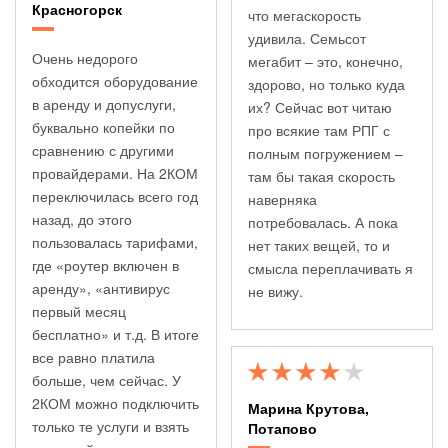
Красногорск
что мегаскорость
удивила. Семьсот
Очень недорого
мегабит – это, конечно,
обходится оборудование
здорово, но только куда
в аренду и допуслуги,
их? Сейчас вот читаю
буквально копейки по
про всякие там РПГ с
сравнению с другими
полным погружением –
провайдерами. На 2КОМ
там бы такая скорость
переключилась всего год
наверняка
назад, до этого
потребовалась. А пока
пользовалась тарифами,
нет таких вещей, то и
где «роутер включен в
смысла переплачивать я
аренду», «антивирус
не вижу.
первый месяц
бесплатно» и т.д. В итоге
все равно платила
больше, чем сейчас. У
2КОМ можно подключить
Марина Крутова,
только те услуги и взять
Потапово