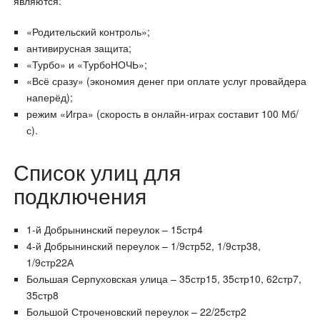
являются:
«Родительский контроль»;
антивирусная защита;
«Турбо» и «ТурбоНОЧЬ»;
«Всё сразу» (экономия денег при оплате услуг провайдера
наперёд);
режим «Игра» (скорость в онлайн-играх составит 100 Мб/
с).
Список улиц для
подключения
1-й Добрынинский переулок – 15стр4
4-й Добрынинский переулок – 1/9стр52, 1/9стр38,
1/9стр22А
Большая Серпуховская улица – 35стр15, 35стр10, 62стр7,
35стр8
Большой Строченовский переулок – 22/25стр2