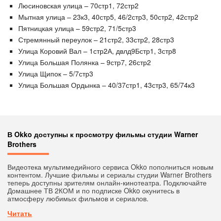
Люсиновская улица – 70стр1, 72стр2
Мытная улица – 23к3, 40стр5, 46/2стр3, 50стр2, 42стр2
Пятницкая улица – 59стр2, 71/5стр3
Стремянный переулок – 21стр2, 33стр2, 28стр3
Улица Коровий Вал – 1стр2А, двлд9Бстр1, 3стр8
Улица Большая Полянка – 9стр7, 26стр2
Улица Щипок – 5/7стр3
Улица Большая Ордынка – 40/37стр1, 43стр3, 65/74к3
В Okko доступны к просмотру фильмы студии Warner
Brothers
Видеотека мультимедийного сервиса Okko пополниться новым
контентом. Лучшие фильмы и сериалы студии Warner Brothers
теперь доступны зрителям онлайн-кинотеатра. Подключайте
Домашнее ТВ 2КОМ и по подписке Okko окунитесь в
атмосферу любимых фильмов и сериалов.
Читать